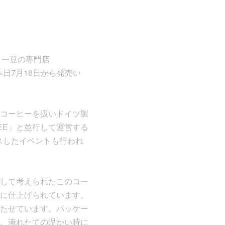
ーヒー豆の専門店
本日7月18日から発売い
クなコーヒーを扱いドイツ製
FEE」と並行して運営する
カスしたイベントも行われ
」として考えられたこのコー
に仕上げられています。
たせています。パッケー
。淹れたての温かい時に