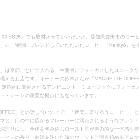
 No.03 SS25』でも取材させていただいた、愛知県豊田市のコ
FEE」に、特別にブレンドしていただいたコーヒー『Kankyō』を
FFEE」は季節ごとに仕入れる、生産者にフォーカスしたユニー
えるお店です。オーナーの鈴木さんが「MAQUETTE COF
」では、定期的に開催されるアンビエント・ミュージックにフォー
ト・シーンの重要な拠点にもなっています。
 COFFEE」との話し合いの上で、「音楽に寄り添うコーヒー
マと、口の中に広がるフレーバーに満たされるようなブレンド
深煎りにし、全体を包み込むロースト香が魅力的な一体感を持
ーヒーの香り、お湯を注いだ時のウェットに開き始めるアロマ