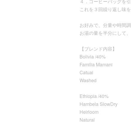
４．コーヒーバッグを引
これを３回繰り返し味を
お好みで、分量や時間調
お湯の量を半分にして、
【ブレンド内容】
Bolivia /40%
Familia Mamani
Catuai
Washed
Ethiopia /40%
Hambela SlowDry
Heirloom
Natural