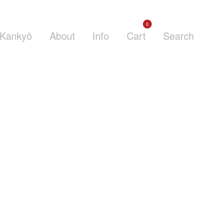
0
Kankyō
About
Info
Cart
Search