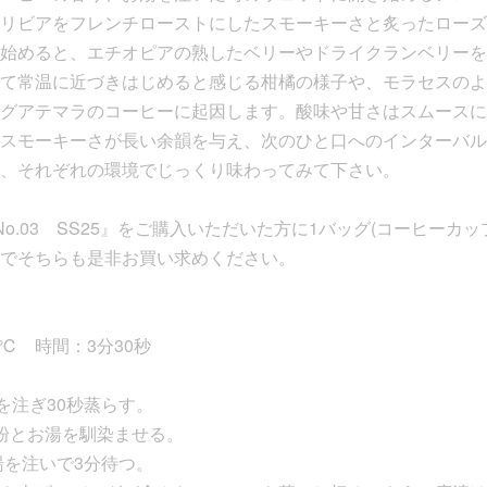
リビアをフレンチローストにしたスモーキーさと炙ったローズ
始めると、エチオピアの熟したベリーやドライクランベリーを
て常温に近づきはじめると感じる柑橘の様子や、モラセスのよ
グアテマラのコーヒーに起因します。酸味や甘さはスムースに
スモーキーさが長い余韻を与え、次のひと口へのインターバル
、それぞれの環境でじっくり味わってみて下さい。
 No.03 SS25』をご購入いただいた方に1バッグ(コーヒーカ
でそちらも是非お買い求めください。
0℃ 時間：3分30秒
を注ぎ30秒蒸らす。
粉とお湯を馴染ませる。
湯を注いで3分待つ。