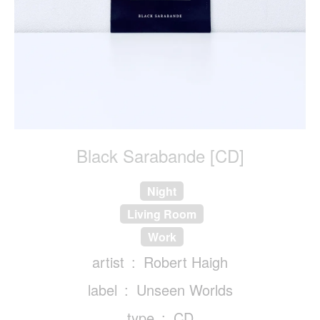
Black Sarabande [CD]
Night
Living Room
Work
artist
Robert Haigh
label
Unseen Worlds
type
CD