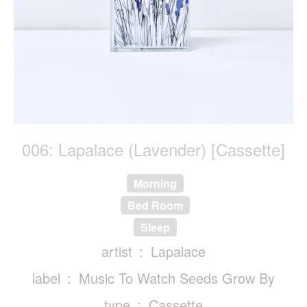
006: Lapalace (Lavender) [Cassette]
Morning
Bed Room
Sleep
artist
Lapalace
label
Music To Watch Seeds Grow By
type
Cassette