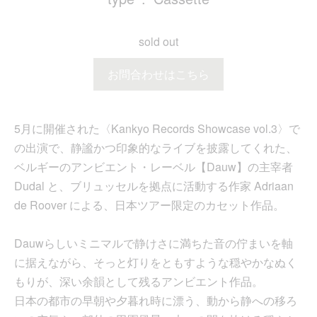
sold out
お問合わせはこちら
5月に開催された〈Kankyo Records Showcase vol.3〉で
の出演で、静謐かつ印象的なライブを披露してくれた、
ベルギーのアンビエント・レーベル【Dauw】の主宰者
Dudal と、ブリュッセルを拠点に活動する作家 Adriaan
de Roover による、日本ツアー限定のカセット作品。
Dauwらしいミニマルで静けさに満ちた音の佇まいを軸
に据えながら、そっと灯りをともすような穏やかなぬく
もりが、深い余韻として残るアンビエント作品。
日本の都市の早朝や夕暮れ時に漂う、動から静への移ろ