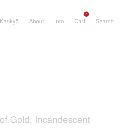
0
Kankyō
About
Info
Cart
Search
of Gold, Incandescent