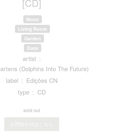
[CD]
Noon
Living Room
Garden
Daze
artist
artens (Dolphins Into The Future)
label
Edições CN
type
CD
sold out
お問合わせはこちら