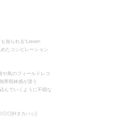
も知られる”Lieven
品を集めたコンピレーション
録音や波や鳥のフィールドレコ
0)、熱帯雨林感が漂う
識の底に沈み込んでいくように不穏な
◎◎◎[Hタカハシ]