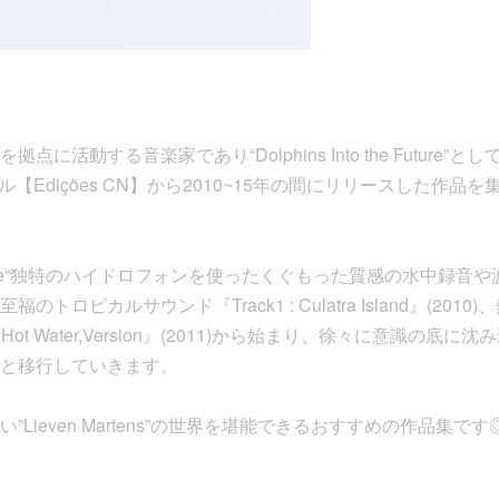
活動する音楽家であり“Dolphins Into the Future”として
ーベル【Edições CN】から2010~15年の間にリリースした作
 The Future“独特のハイドロフォンを使ったくぐもった質感の水中
トロピカルサウンド『Track1 : Culatra Island』(201
tise On Hot Water,Version』(2011)から始まり、徐々に意
と移行していきます。
Lieven Martens”の世界を堪能できるおすすめの作品集です