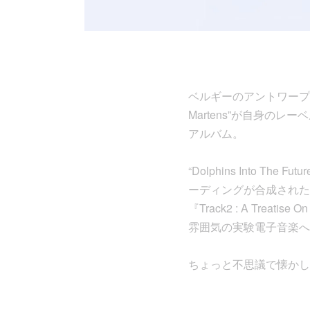
ベルギーのアントワープを拠点に
Martens”が自身のレ
アルバム。
“Dolphins Into
ーディングが合成された至福の
『Track2 : A Trea
雰囲気の実験電子音楽へ
ちょっと不思議で懐かしい”