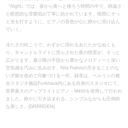
『Night』では、昼から夜へと移ろう時間の中で、静謐さ
と瞑想的な雰囲気が丁寧に紡がれています。暗闇にそっ
と光を灯すように、ピアノの音色が心に静かに溶け込ん
でいく。
冷たさの向こうで、わずかに揺れるあたたかなぬくも
り。キャンドルライトに照らされた夜の情景が、そっと
広がります。最小限の手段から豊かなメロディーと深い
空気感を巧みに生み出す、Nils Frahmの尽きることのな
い才能を改めて印象づける一作。録音は、ベルリンの複
合スタジオ施設Funkhaus内にある自身のスタジオにて、
世界最大のアップライトピアノ・M450を使用して行われ
ました。静かに引き込まれる、シンプルながらも圧倒的
な美しさ。[GRRRDEN]