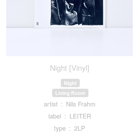
Night [Vinyl]
Night
Living Room
artist
Nils Frahm
label
LEITER
type
2LP