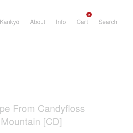
0
Kankyō
About
Info
Cart
Search
pe From Candyfloss
Mountain [CD]