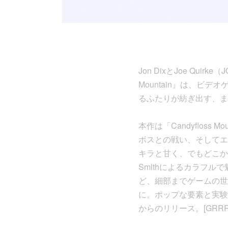
Jon DixとJoe Quirk
Mountain』は、
るふたりが紡ぎ出す、ま
本作は「Candyflos
ボスとの戦い、そしてエ
キラと甘く、でもどこか奇
Smithによるカラフ
ど、細部までゲームの世
に。ポップな要素と実験精
からのリリース。[GRRR