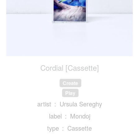
Cordial [Cassette]
Create
Play
artist
Ursula Sereghy
label
Mondoj
type
Cassette