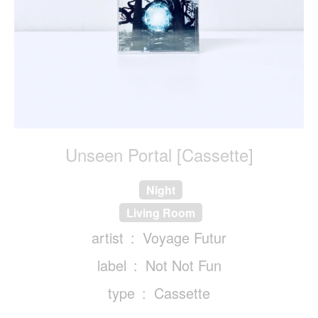
Unseen Portal [Cassette]
Night
Living Room
artist
Voyage Futur
label
Not Not Fun
type
Cassette