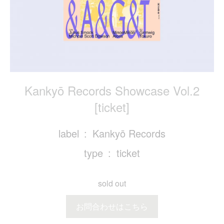
Kankyō Records Showcase Vol.2
[ticket]
label
Kankyō Records
type
ticket
sold out
お問合わせはこちら