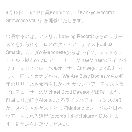
4月12日(土)に中目黒Kōenにて、『Kankyō Records
Showcase vol.2』を開催いたします。
出演するのは、アメリカ Leaving Recordsからのリリー
スでも知られる、ロスのクィアアーティストJulius
Smack。カナダのMarionetteからはドイツ、シュトゥッ
トガルト拠点のプロデューサー、MinaeMinaeのライブパ
フォーマンスとレーベルオーナーGrimwigによるDJ。そ
して、同じくカナダから、We Are Busy Bodiesからの昨
年のリリースも素晴らしかったサウンドアーティスト兼
プロデューサーのMichael Scott Dawsonが出演。また、
前回に引き続きAtorisによるライブパフォーマンスのほ
か、スペシャルゲストとしてMarionetteレーベルと日本
ツアーをまわる道程Records主催のTakuroがDJをしま
す。是非足をお運びください。