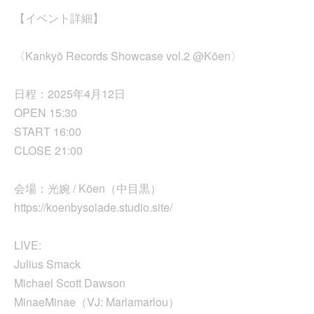
【イベント詳細】
〈Kankyō Records Showcase vol.2 @Kōen〉
日程：2025年4月12日
OPEN 15:30
START 16:00
CLOSE 21:00
会場：光婉 / Kōen（中目黒）
https://koenbysolade.studio.site/
LIVE:
Julius Smack
Michael Scott Dawson
MinaeMinae（VJ: Marlamarlou）