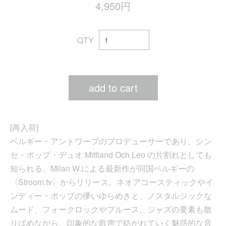
4,950円
QTY
add to cart
[再入荷]
ベルギー・アントワープのプロデューサーであり、シン
セ・ポップ・デュオ Mittland Och Leo の片割れとしても
知られる、Milan W.による最新作が同国ベルギーの
〈Stroom.tv〉からリリース。ネオアコースティックやイ
ンディー・ポップの儚いゆらめきと、ノスタルジックな
ムード、フォークロックやブルース、ジャズの要素も散
りばめながら、印象的な歌声で紡がれていく魅惑的な音