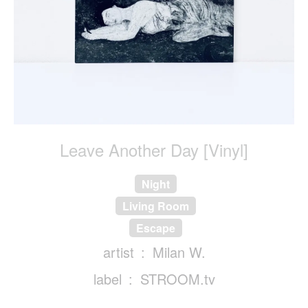
Leave Another Day [Vinyl]
Night
Living Room
Escape
artist
Milan W.
label
STROOM.tv