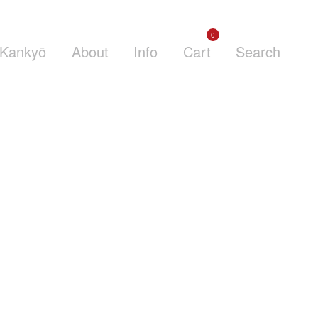
0
Kankyō
About
Info
Cart
Search