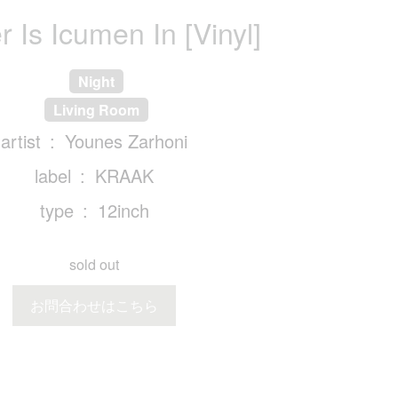
 Is Icumen In [Vinyl]
Night
Living Room
artist
Younes Zarhoni
label
KRAAK
type
12inch
sold out
お問合わせはこちら