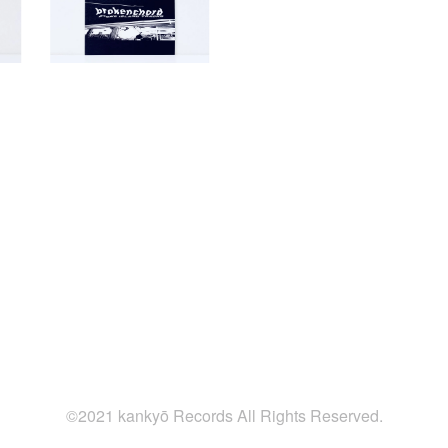
©2021 kankyō Records All Rights Reserved.