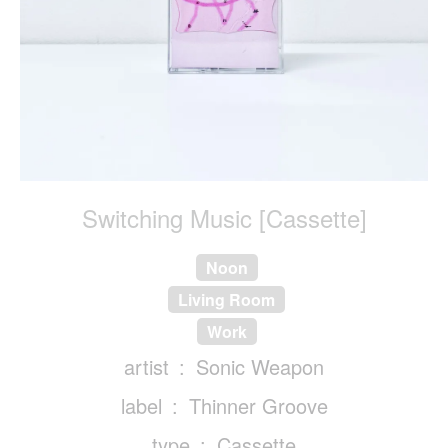
Switching Music [Cassette]
Noon
Living Room
Work
artist
Sonic Weapon
label
Thinner Groove
type
Cassette