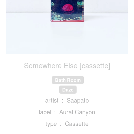
Somewhere Else [cassette]
Bath Room
Daze
artist
Saapato
label
Aural Canyon
type
Cassette