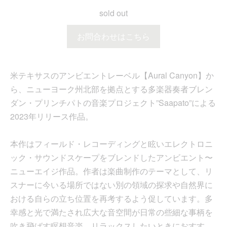
sold out
お問合わせはこちら
米テキサスのアンビエントレーベル【Aural Canyon】か
ら、ニューヨーク州北部を拠点とする多楽器奏者ブレン
ダン・プリンチパトの音楽プロジェクト”Saapato”による
2023年リリース作品。
本作はフィールド・レコーディングと眩いエレクトロニ
ック・サウンドスケープをブレンドしたアンビエント〜
ニューエイジ作品。作者は楽曲制作のテーマとして、リ
スナーに今いる場所ではない別の領域の探求や自然界に
おける自らの立ち位置を再考するよう促しています。多
幸感と光で満たされ広大な音空間が日常の些細な事柄を
吹き飛ばす瞑想音楽。リラックスしたいときにおすす