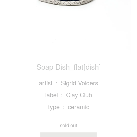
Soap Dish_flat[dish]
artist
Sigrid Volders
label
Clay Club
type
ceramic
sold out