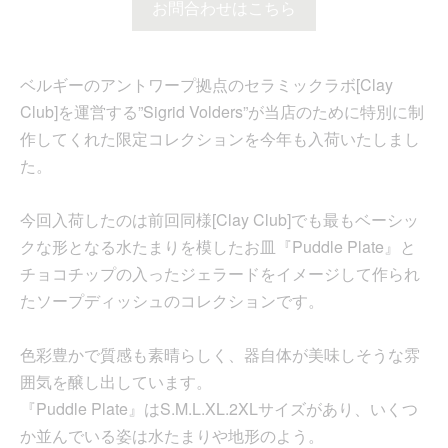
お問合わせはこちら
ベルギーのアントワープ拠点のセラミックラボ[Clay
Club]を運営する”Sigrid Volders”が当店のために特別に制
作してくれた限定コレクションを今年も入荷いたしまし
た。
今回入荷したのは前回同様[Clay Club]でも最もベーシッ
クな形となる水たまりを模したお皿『Puddle Plate』と
チョコチップの入ったジェラードをイメージして作られ
たソープディッシュのコレクションです。
色彩豊かで質感も素晴らしく、器自体が美味しそうな雰
囲気を醸し出しています。
『Puddle Plate』はS.M.L.XL.2XLサイズがあり、いくつ
か並んでいる姿は水たまりや地形のよう。