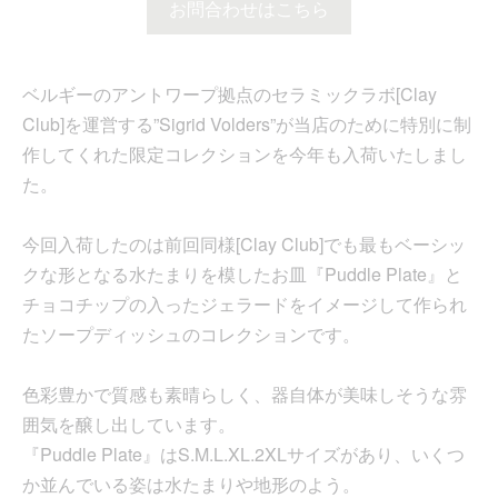
お問合わせはこちら
ベルギーのアントワープ拠点のセラミックラボ[Clay
Club]を運営する”Sigrid Volders”が当店のために特別に制
作してくれた限定コレクションを今年も入荷いたしまし
た。
今回入荷したのは前回同様[Clay Club]でも最もベーシッ
クな形となる水たまりを模したお皿『Puddle Plate』と
チョコチップの入ったジェラードをイメージして作られ
たソープディッシュのコレクションです。
色彩豊かで質感も素晴らしく、器自体が美味しそうな雰
囲気を醸し出しています。
『Puddle Plate』はS.M.L.XL.2XLサイズがあり、いくつ
か並んでいる姿は水たまりや地形のよう。