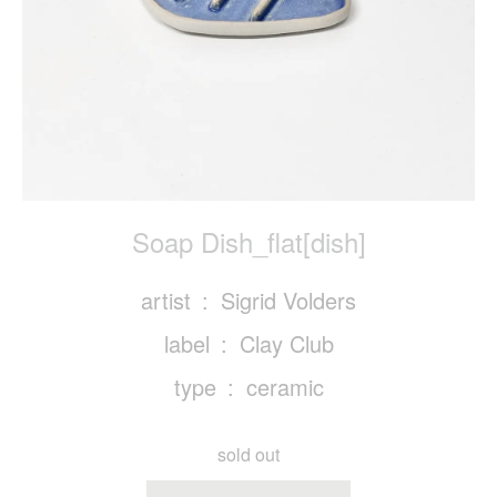
Soap Dish_flat[dish]
artist
Sigrid Volders
label
Clay Club
type
ceramic
sold out