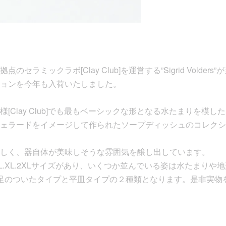
セラミックラボ[Clay Club]を運営する”Sigrid Volde
ョンを今年も入荷いたしました。
Clay Club]でも最もベーシックな形となる水たまりを模したお皿『
ェラードをイメージして作られたソープディッシュのコレクシ
しく、器自体が美味しそうな雰囲気を醸し出しています。
はS.M.L.XL.2XLサイズがあり、いくつか並んでいる姿は水たまり
足のついたタイプと平皿タイプの２種類となります。是非実物