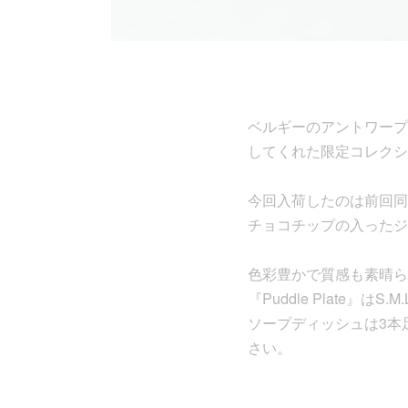
ベルギーのアントワープ拠点の
してくれた限定コレクシ
今回入荷したのは前回同様[
チョコチップの入ったジ
色彩豊かで質感も素晴ら
『Puddle Plate』
ソープディッシュは3本
さい。