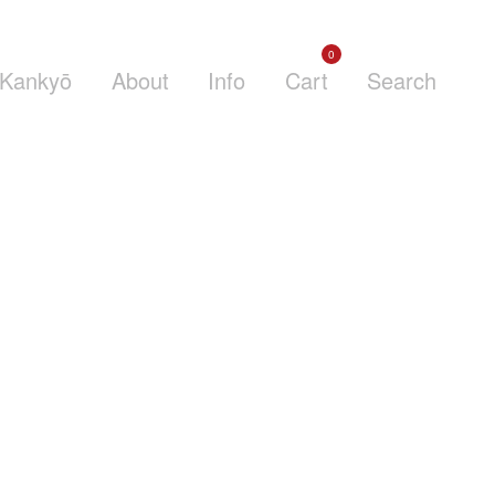
0
Kankyō
About
Info
Cart
Search