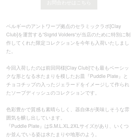
お問合わせはこちら
ベルギーのアントワープ拠点のセラミックラボ[Clay
Club]を運営する”Sigrid Volders”が当店のために特別に制
作してくれた限定コレクションを今年も入荷いたしまし
た。
今回入荷したのは前回同様[Clay Club]でも最もベーシッ
クな形となる水たまりを模したお皿『Puddle Plate』と
チョコチップの入ったジェラードをイメージして作られ
たソープディッシュのコレクションです。
色彩豊かで質感も素晴らしく、器自体が美味しそうな雰
囲気を醸し出しています。
『Puddle Plate』はS.M.L.XL.2XLサイズがあり、いくつ
か並んでいる姿は水たまりや地形のよう。