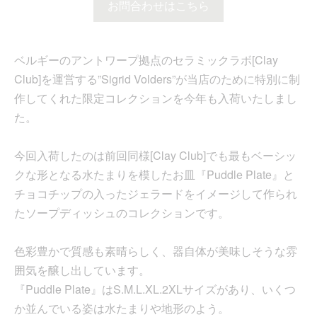
お問合わせはこちら
ベルギーのアントワープ拠点のセラミックラボ[Clay
Club]を運営する”Sigrid Volders”が当店のために特別に制
作してくれた限定コレクションを今年も入荷いたしまし
た。
今回入荷したのは前回同様[Clay Club]でも最もベーシッ
クな形となる水たまりを模したお皿『Puddle Plate』と
チョコチップの入ったジェラードをイメージして作られ
たソープディッシュのコレクションです。
色彩豊かで質感も素晴らしく、器自体が美味しそうな雰
囲気を醸し出しています。
『Puddle Plate』はS.M.L.XL.2XLサイズがあり、いくつ
か並んでいる姿は水たまりや地形のよう。