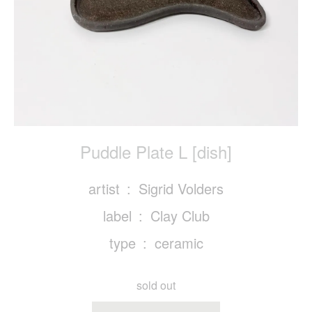
Puddle Plate L [dish]
artist
Sigrid Volders
label
Clay Club
type
ceramic
sold out