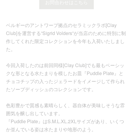
お問合わせはこちら
ベルギーのアントワープ拠点のセラミックラボ[Clay
Club]を運営する”Sigrid Volders”が当店のために特別に制
作してくれた限定コレクションを今年も入荷いたしまし
た。
今回入荷したのは前回同様[Clay Club]でも最もベーシッ
クな形となる水たまりを模したお皿『Puddle Plate』と
チョコチップの入ったジェラードをイメージして作られ
たソープディッシュのコレクションです。
色彩豊かで質感も素晴らしく、器自体が美味しそうな雰
囲気を醸し出しています。
『Puddle Plate』はS.M.L.XL.2XLサイズがあり、いくつ
か並んでいる姿は水たまりや地形のよう。