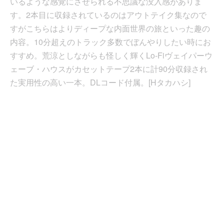
いるような感覚にさせられる不思議な没入感がありま
す。2本目に収録されているのはアウトテイク集なので
すがこちらはよりディープな内面世界の旅といった趣の
内容。10分超えのトラック多数でぼんやりしたい時にお
すすめ。荒涼としながらも怪しく輝くLo-Fiヴェイパーウ
ェーブ・ハウスがカセットテープ2本に計90分収録され
た実用性の高い一本。DLコード付属。[Hタカハシ]