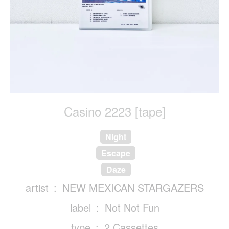
Casino 2223 [tape]
Night
Escape
Daze
artist
NEW MEXICAN STARGAZERS
label
Not Not Fun
type
2 Cassettes