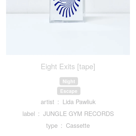
Eight Exits [tape]
Night
Escape
artist
Lida Pawliuk
label
JUNGLE GYM RECORDS
type
Cassette