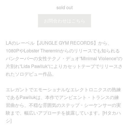
sold out
お問合わせはこちら
LAのレーベル【JUNGLE GYM RECORDS】から、
1080PやLobster Thereminからのリリースでも知られる
バンクーバーの女性テクノ・デュオ”Minimal Violence”の
片割れ”Lida Pawliuk”によりカセットテープでリリースさ
れたソロデビュー作品。
エレガントでエモーショナルなエレクトロニクスの熟練
であるPawliukは、本作でアンビエント・トランスの練
習曲から、不穏な雰囲気のステップ・シーケンサーの実
験まで、幅広いアプローチを披露しています。[Hタカハ
シ]