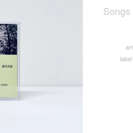
Songs 
art
label