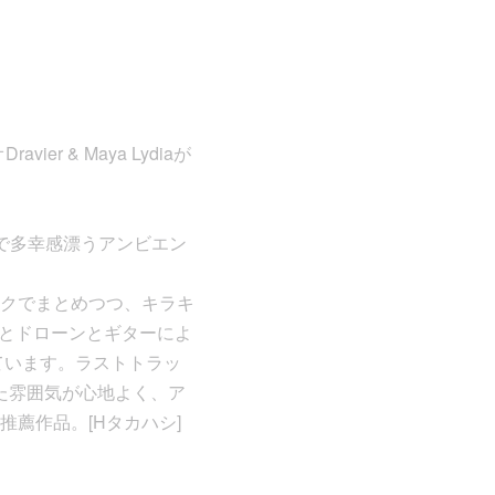
r & Maya Lydiaが
想的で多幸感漂うアンビエン
クでまとめつつ、キラキ
ムとドローンとギターによ
露しています。ラストトラッ
緩した雰囲気が心地よく、ア
薦作品。[Hタカハシ]