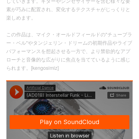
していきます。ギターやシンセサイザーを含む様々な要
素が巧みに配置され、変化するテクスチャがじっくりと
楽しめます。
この作品は、マイク・オールドフィールドの"チューブラ
ー・ベル"やタンジェリン・ドリームの初期作品やライブ
パフォーマンスを想起させる一方で、より禁欲的なアプ
ローチと音像的な広がりに焦点を当てているように感じ
られます。[kengosimiz]