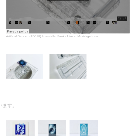
Artificial Dance
·
(AD018) Interstellar Funk - Live at Muziekgebouw
す。