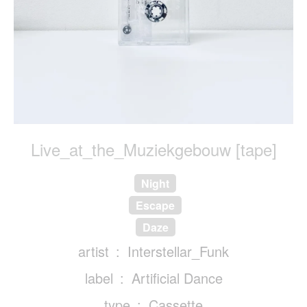
Live_at_the_Muziekgebouw [tape]
Night
Escape
Daze
artist
Interstellar_Funk
label
Artificial Dance
type
Cassette