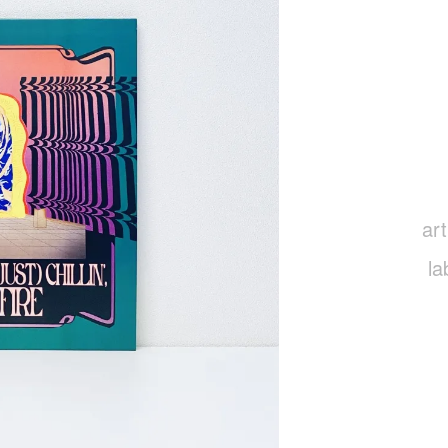
art
la