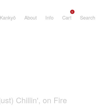
0
Kankyō
About
Info
Cart
Search
just) Chillin', on Fire