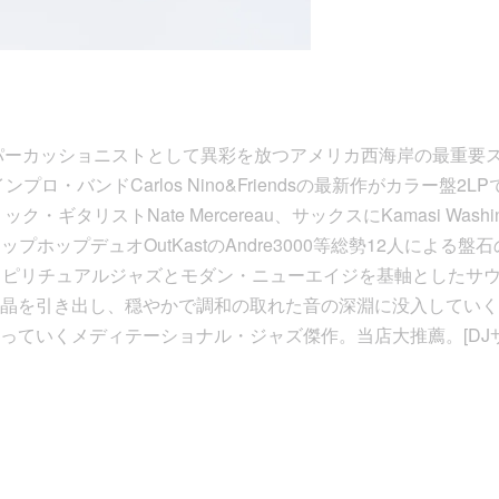
パーカッショニストとして異彩を放つアメリカ西海岸の最重要
るインプロ・バンドCarlos Nino&Friendsの最新作がカラー盤2
・ギタリストNate Mercereau、サックスにKamasi Wash
にヒップホップデュオOutKastのAndre3000等総勢12人によ
スピリチュアルジャズとモダン・ニューエイジを基軸としたサ
晶を引き出し、穏やかで調和の取れた音の深淵に没入していく
っていくメディテーショナル・ジャズ傑作。当店大推薦。[DJ