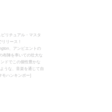
スピリチュアル・マスタ
LPでリリース！
ington、アンビエントの
る盤石の布陣を率いての壮大な
ウンドでこの個性豊かな
ような、音楽を通じて自
サモハンキンポー]