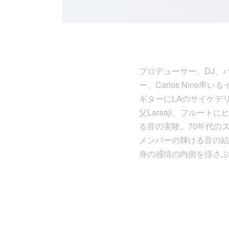
プロデューサー、DJ、
ー、Carlos Nino率い
ギターにLAのサイケデリック
父Laraaji、フルート
る音の実験。70年代の
メンバーの輝ける音の結
身の感情の内側を揺さぶ