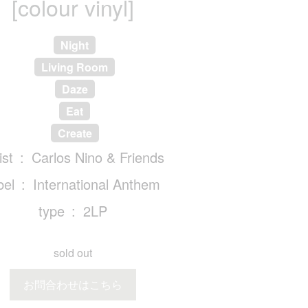
[colour vinyl]
Night
Living Room
Daze
Eat
Create
ist
Carlos Nino & Friends
bel
International Anthem
type
2LP
sold out
お問合わせはこちら