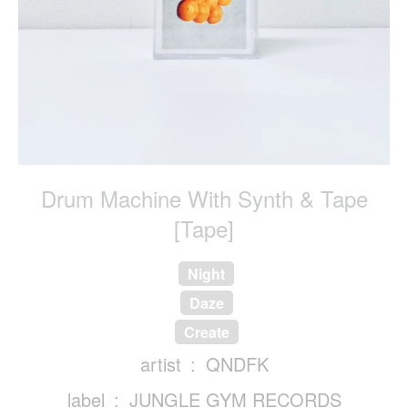
Drum Machine With Synth & Tape
[Tape]
Night
Daze
Create
artist
QNDFK
label
JUNGLE GYM RECORDS