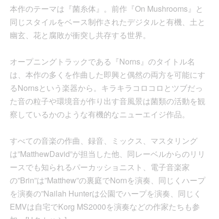
本作のテーマは『菌糸体』。前作『On Mushrooms』と
同じスタイルをベース制作されたデジタルと有機、土と
幽玄、花と腐敗が衝突し共存する世界。
オープニングトラックである『Norns』のタイトル名
は、本作の多くを作曲した即興と偶然の両方を可能にす
るNornsという楽器から。キラキラコロコロとツブだっ
た音の粒子や環境音が作り出す音風景は菌類の活動を観
察しているかのような有機的なニューエイジ作品。
すべての音楽の作曲、録音、ミックス、マスタリング
は”MatthewDavid”が担当した他、同レーベルからのリリ
ースでも知られるパーカッショニスト、電子音楽家
の”Brin”は”Matthew”の裏庭でNornを演奏、同じくハープ
を演奏の”Nailah Hunterは公園でハープを演奏、同じく
EMVは自宅でKorg MS2000を演奏などの作家たちも参