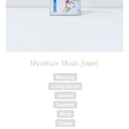
Mycelium Music [tape]
Morning
Living Room
Garden
Outdoor
Work
Create