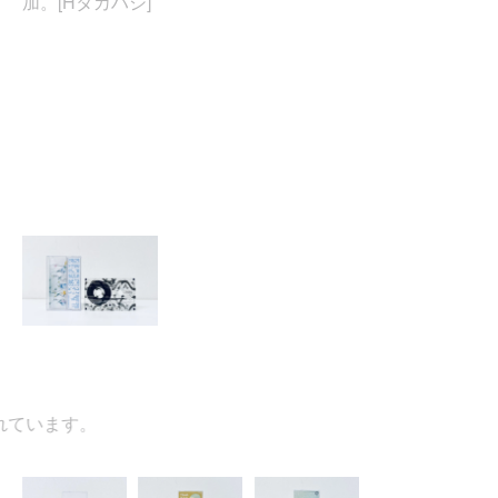
加。[Hタカハシ]
います。