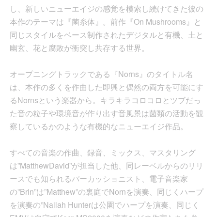
し、新しいニューエイジの感覚を模索し続けてきた彼の
本作のテーマは『菌糸体』。前作『On Mushrooms』と
同じスタイルをベース制作されたデジタルと有機、土と
幽玄、花と腐敗が衝突し共存する世界。
オープニングトラックである『Norns』のタイトル名
は、本作の多くを作曲した即興と偶然の両方を可能にす
るNornsという楽器から。キラキラコロコロとツブだっ
た音の粒子や環境音が作り出す音風景は菌類の活動を観
察しているかのような有機的なニューエイジ作品。
すべての音楽の作曲、録音、ミックス、マスタリング
は”MatthewDavid”が担当した他、同レーベルからのリリ
ースでも知られるパーカッショニスト、電子音楽家
の”Brin”は”Matthew”の裏庭でNornを演奏、同じくハープ
を演奏の”Nailah Hunterは公園でハープを演奏、同じく