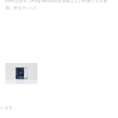
EMVは自宅でKorg MS2000を演奏などの作家たちも参
加。[Hタカハシ]
ます。