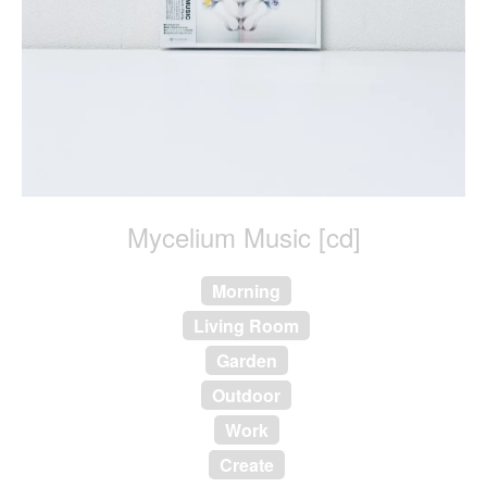
Mycelium Music [cd]
Morning
Living Room
Garden
Outdoor
Work
Create