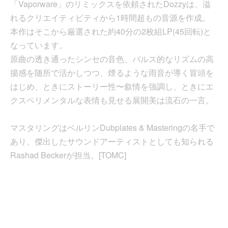
「Vaporware」のリミックスを依頼されたDozzyは、溢
れるクリエイティビティから1時間超もの音源を作成。
本作はそこから厳選された約40分の2枚組LP(45回転)と
なっています。
原曲の透き通ったシンセの音色、パルス的なリズムの高
揚感を随所で活かしつつ、煙るような雨音が導く冒頭を
はじめ、ときにストーリー性〜叙情を強調し、ときにエ
クスペリメンタルな表情も見せる展開美は流石の一言。
マスタリングはベルリンDubplates & Masteringの名手で
あり、傑出したサウンドアーティストとしても知られる
Rashad Beckerが担当。[TOMC]