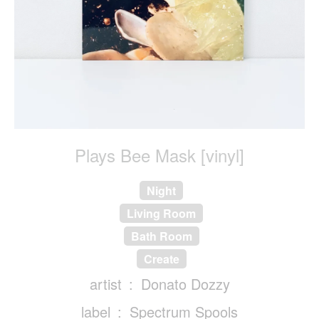
Plays Bee Mask [vinyl]
Night
Living Room
Bath Room
Create
artist
Donato Dozzy
label
Spectrum Spools