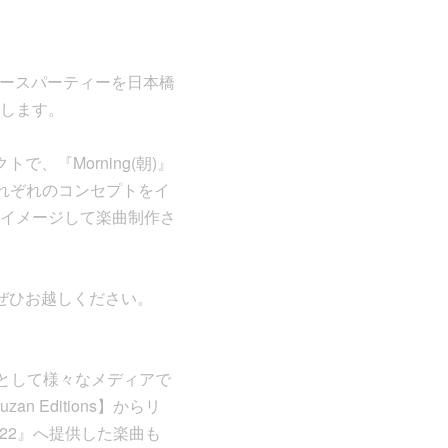
d』のリリースパーティーを日本橋
開催します。
トで、『Morning(朝)』
はそれぞれのコンセプトをイ
イメージして楽曲制作さ
ィーにぜひお越しください。
家として様々なメディアで
n Editions】からリ
 2022』へ提供した楽曲も