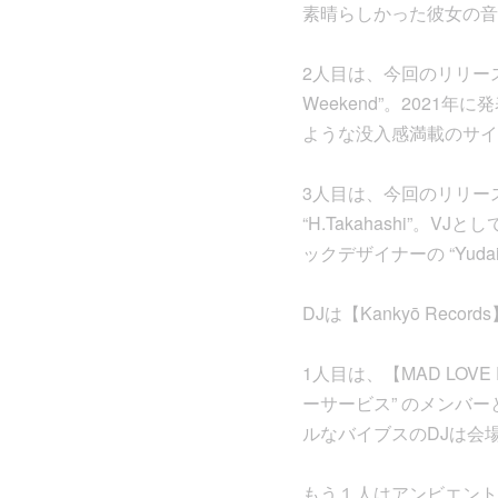
素晴らしかった彼女の音
2人目は、今回のリリースで『M
Weekend”。2021
ような没入感満載のサイ
3人目は、今回のリリースで
“H.Takahashi”。V
ックデザイナーの “Yudai 
DJは【Kankyō Rec
1人目は、【MAD LOV
ーサービス” のメンバ
ルなバイブスのDJは会
もう１人はアンビエント作家