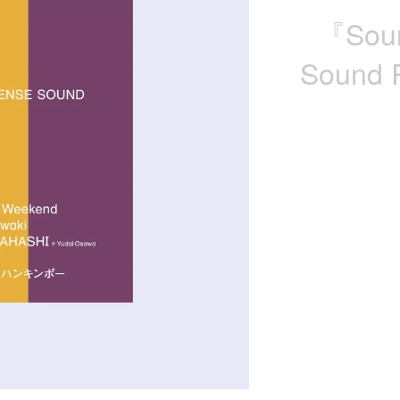
『Soun
Sound R