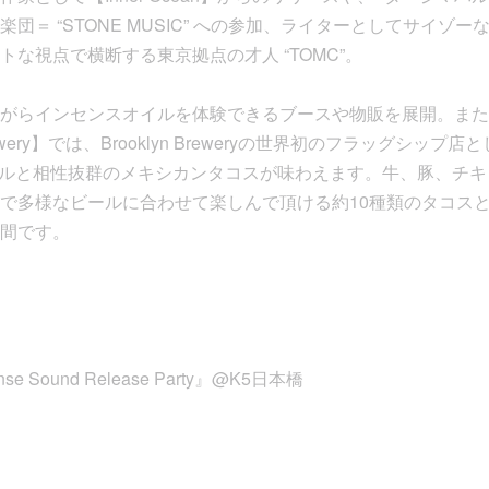
団＝ “STONE MUSIC” への参加、ライターとしてサイゾー
な視点で横断する東京拠点の才人 “TOMC”。
がらインセンスオイルを体験できるブースや物販を展開。また
yn Brewery】では、Brooklyn Breweryの世界初のフラッグシ
weryのビールと相性抜群のメキシカンタコスが味わえます。牛、豚、
で多様なビールに合わせて楽しんで頂ける約10種類のタコス
間です。
cense Sound Release Party』@K5日本橋