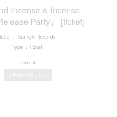
d Incense & Incense
elease Party』 [ticket]
label
Kankyō Records
type
ticket
sold out
お問合わせはこちら