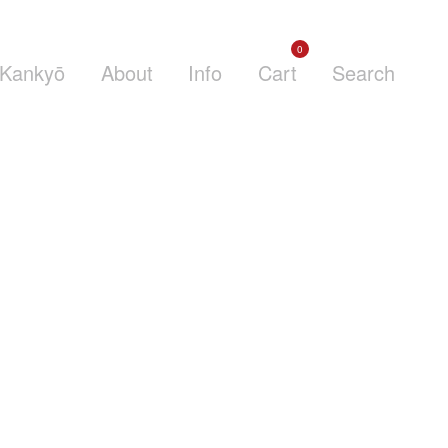
0
Kankyō
About
Info
Cart
Search