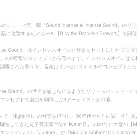
ーベルのリリース第一弾『Sound Incense & Incense Soun
位置するビアホール【B by the Brooklyn Brewery】で
& Incense Sound』はインセンスオイルと音楽をセットにしたプロダク
ght(夜)』の3種類のコンセプトから選べます。インセンスオイル
調香された香りで、音楽はインセンスオイルやコンセプトから
 & Incense Sound』の世界を感じられるようなリリースパーテ
コンセプトで楽曲を制作した3アーティストが出演。
で『Night(夜)』の音楽を担当し、90年代から作曲家、作詞
てきた電子音楽家 “Yumi Iwaki” 氏。2021年に大阪の【Muza
ルバム『Juniper』や『Medium Ambient Collection