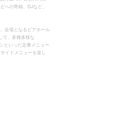
などへの寄稿、DJなど、
、会場となるビアホール
ップ店として、多種多様な
チキンといった定番メニュー
とサイドメニューを楽し