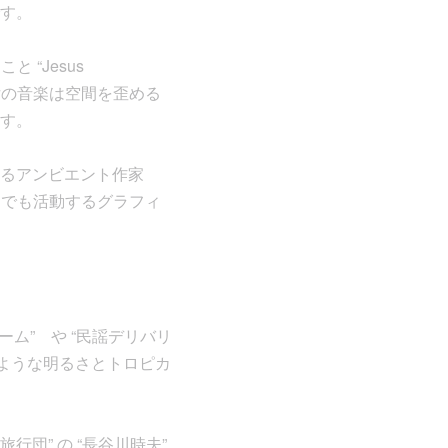
す。
と “Jesus
た彼女の音楽は空間を歪める
す。
催するアンビエント作家
ris” でも活動するグラフィ
チーム” や “民謡デリバリ
のような明るさとトロピカ
行団” の “長谷川時夫”