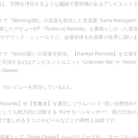
は、空間を浄化するような繊細で透明感のあるアンビエントで
orning(朝)』の音楽を担当した音楽家 “Seira Nishigami” こ
年に発表したデビューEP『Rudra no Namida』も素晴らしかっ
ケデリック・ニューエイジ。会場全体を白昼夢の世界に誘いま
『Noon(昼)』の音楽を担当、【Kankyō Records】を主
Jとして共演するのはアンビエントユニット “Unknown Me” や “Ato
Osawa”。
ords】のレビューを担当している2人。
E Records】や【焚書舎】を運営しソウルバンド “思い出野郎A
ーとしても精力的に活動する “DJサモハンキンポー”。彼の日光
場で楽しめるタコスやビールなどとの相性も抜群です。
として【Inner Ocean】からのリリースや、 “タージマハル旅