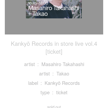
Kankyō Records in store live vol.4
[ticket]
artist
Masahiro Takahashi
artist
Takao
label
Kankyō Records
type
ticket
sold out