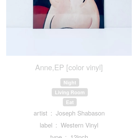
Anne,EP [color vinyl]
Night
Living Room
Eat
artist
Joseph Shabason
label
Western Vinyl
type
12inch