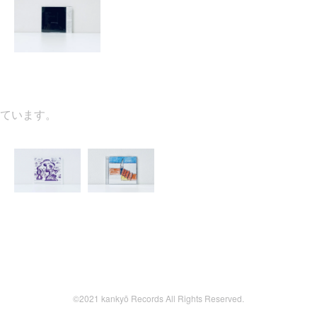
います。
©2021 kankyō Records All Rights Reserved.