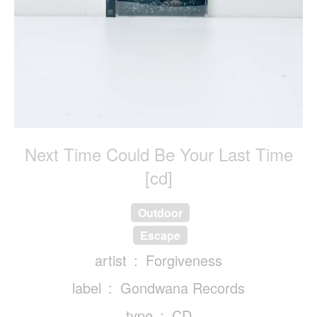
Next Time Could Be Your Last Time
[cd]
Outdoor
Escape
artist
Forgiveness
label
Gondwana Records
type
CD