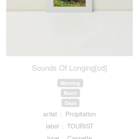
Sounds Of Longing[cd]
Morning
Noon
Daze
artist
Prcipitation
label
TOURIST
type
Cassette