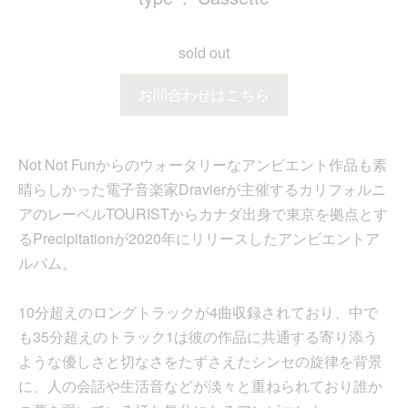
sold out
お問合わせはこちら
Not Not Funからのウォータリーなアンビエント作品も素
晴らしかった電子音楽家Dravierが主催するカリフォルニ
アのレーベルTOURISTからカナダ出身で東京を拠点とす
るPrecipitationが2020年にリリースしたアンビエントア
ルバム。
10分超えのロングトラックが4曲収録されており、中で
も35分超えのトラック1は彼の作品に共通する寄り添う
ような優しさと切なさをたずさえたシンセの旋律を背景
に、人の会話や生活音などが淡々と重ねられており誰か