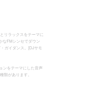
サウナとリラックスをテーマに
かなFMシンセでダウン
・ガイダンス。[DJサモ
ーションをテーマにした音声
)の2種類があります。