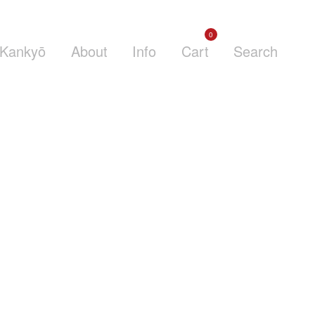
0
Kankyō
About
Info
Cart
Search