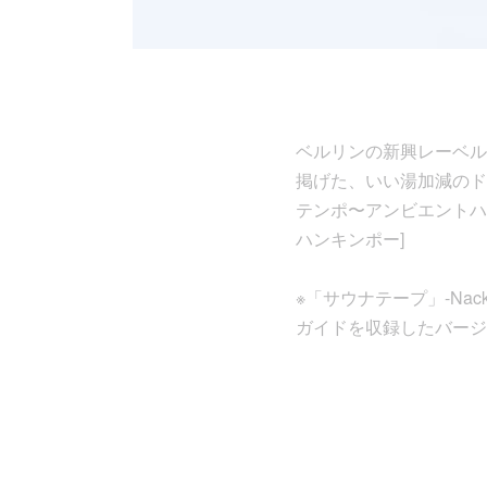
ベルリンの新興レーベルFa
掲げた、いい湯加減のド
テンポ〜アンビエントハ
ハンキンポー]
※「サウナテープ」-Na
ガイドを収録したバージョン(