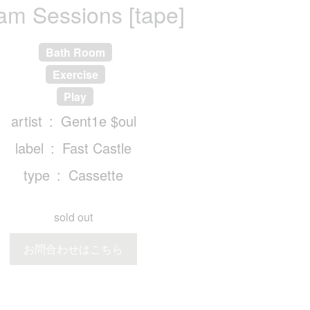
am Sessions [tape]
Bath Room
Exercise
Play
artist
Gent1e $oul
label
Fast Castle
type
Cassette
sold out
お問合わせはこちら