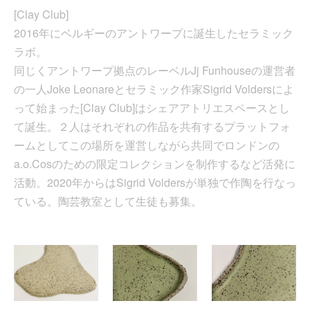
[Clay Club]
2016年にベルギーのアントワープに誕生したセラミック
ラボ。
同じくアントワープ拠点のレーベルJj Funhouseの運営者
の一人Joke Leonareとセラミック作家Sigrid Voldersによ
って始まった[Clay Club]はシェアアトリエスペースとし
て誕生。２人はそれぞれの作品を共有するプラットフォ
ームとしてこの場所を運営しながら共同でロンドンの
a.o.Cosのための限定コレクションを制作するなど活発に
活動。2020年からはSigrid Voldersが単独で作陶を行なっ
ている。陶芸教室として生徒も募集。