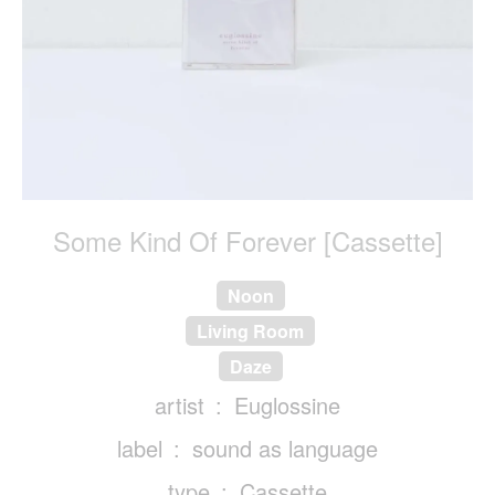
Some Kind Of Forever [Cassette]
Noon
Living Room
Daze
artist
Euglossine
label
sound as language
type
Cassette