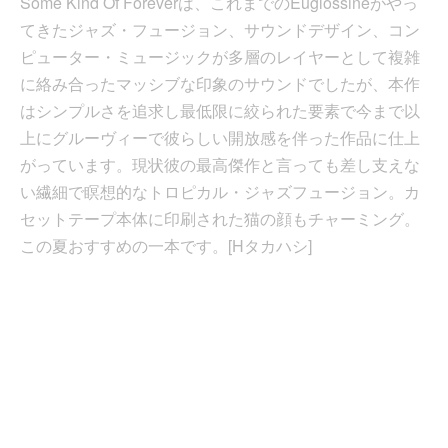
Some Kind Of Foreverは、これまでのEuglossineがやっ
てきたジャズ・フュージョン、サウンドデザイン、コン
ピューター・ミュージックが多層のレイヤーとして複雑
に絡み合ったマッシブな印象のサウンドでしたが、本作
はシンプルさを追求し最低限に絞られた要素で今まで以
上にグルーヴィーで彼らしい開放感を伴った作品に仕上
がっています。現状彼の最高傑作と言っても差し支えな
い繊細で瞑想的なトロピカル・ジャズフュージョン。カ
セットテープ本体に印刷された猫の顔もチャーミング。
この夏おすすめの一本です。[Hタカハシ]