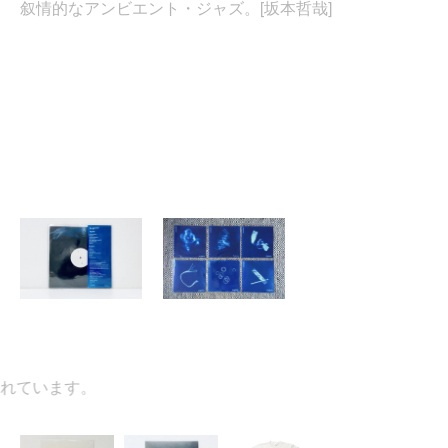
叙情的なアンビエント・ジャズ。[坂本哲哉]
ています。