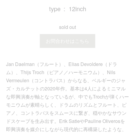
type
12inch
sold out
お問合わせはこちら
Jan Daelman（フルート）、Elias Devoldere（ドラ
ム）、Thijs Troch（ピアノ／ハーモニウム）、Nils
Vermeulen（コントラバス）からなる、ベルギーのジャ
ズ・カルテットの2020年作。基本は4人によるミニマル
な即興演奏が軸となっているが、中でもTrochが弾くハー
モニウムが素晴らしく、ドラムのリズムとフルート、ピ
アノ、コントラバスをスムースに繋ぎ、穏やかなサウン
ドスケープを生み出す。Erik SatieやPauline Oliverosを
即興演奏を媒介にしながら現代的に再構築したような、