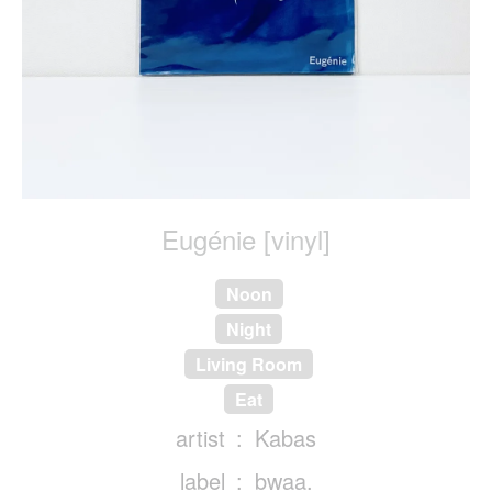
Eugénie [vinyl]
Noon
Night
Living Room
Eat
artist
Kabas
label
bwaa.