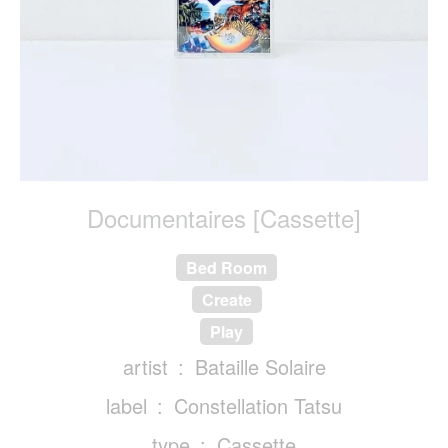
Documentaires [Cassette]
Bed Room
Create
Play
artist
Bataille Solaire
label
Constellation Tatsu
type
Cassette