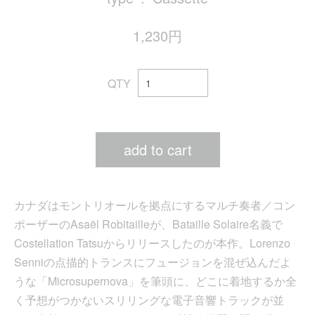
1,230円
QTY
add to cart
カナダはモントリオールを拠点にするマルチ奏者／コン
ポーザーのAsaël Robitailleが、Bataille Solaire名義で
Costellation Tatsuからリリースしたのが本作。Lorenzo
Senniの点描的トランスにフュージョンを混ぜ込んだよ
うな「Microsupernova」を筆頭に、どこに着地するか全
く予想がつかないスリリングな電子音響トラックが並