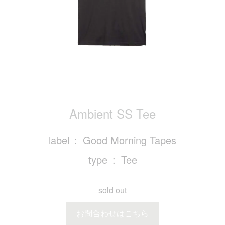
Ambient SS Tee
label
Good Morning Tapes
type
Tee
sold out
お問合わせはこちら