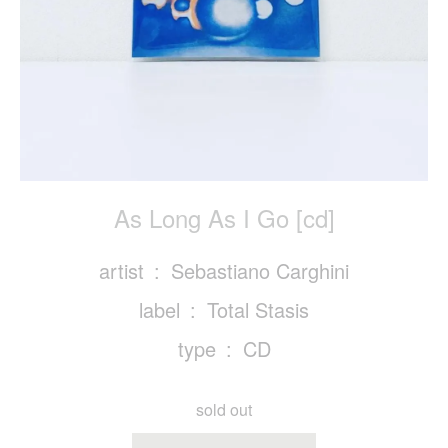
As Long As I Go [cd]
artist
Sebastiano Carghini
label
Total Stasis
type
CD
sold out