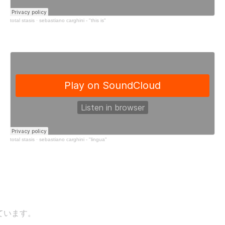
total stasis
·
sebastiano carghini - "this is"
total stasis
·
sebastiano carghini - "lingua"
います。