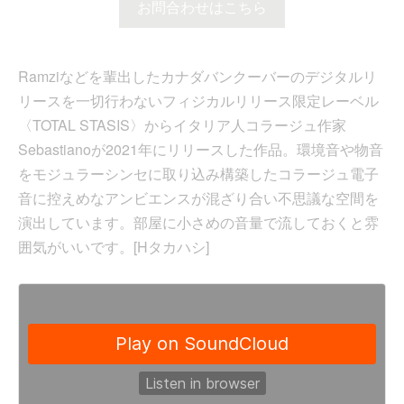
お問合わせはこちら
Ramziなどを輩出したカナダバンクーバーのデジタルリ
リースを一切行わないフィジカルリリース限定レーベル
〈TOTAL STASIS〉からイタリア人コラージュ作家
Sebastianoが2021年にリリースした作品。環境音や物音
をモジュラーシンセに取り込み構築したコラージュ電子
音に控えめなアンビエンスが混ざり合い不思議な空間を
演出しています。部屋に小さめの音量で流しておくと雰
囲気がいいです。[Hタカハシ]