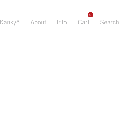
0
Kankyō
About
Info
Cart
Search