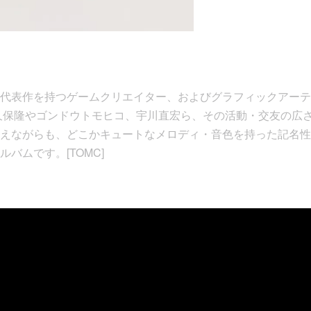
の代表作を持つゲームクリエイター、およびグラフィックアー
小久保隆やゴンドウトモヒコ、宇川直宏ら、その活動・交友の広
えながらも、どこかキュートなメロディ・音色を持った記名性
バムです。[TOMC]