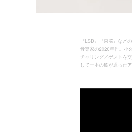
『LSD』『東脳』など
音楽家の2020年作。
チャリング／ゲストを交
して一本の筋が通ったアル