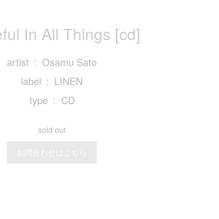
ful In All Things [cd]
artist
Osamu Sato
label
LINEN
type
CD
sold out
お問合わせはこちら