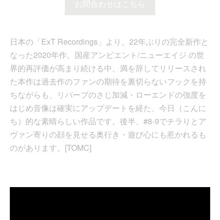
お問合わせはこちら
日本の「ExT Recordings」より、22年ぶりの完全新作と
なった2020年作。国産アンビエント/ニューエイジ の世
界的再評価が高まり続ける中、満を辞してリリースされ
た本作は過去作のファンの期待を裏切らないフックを持
ちながらも、リバーブのさじ加減・ローエンドの強度を
はじめ音像は確実にアップデートを経た、今日（こんに
ち）的な素晴らしい作品です。後半、#8-9でチラりとア
ヴァン寄りの顔を見せる奥行き・遊び心にも惹かれるも
のがあります。[TOMC]