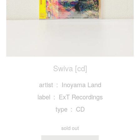
Swiva [cd]
artist
Inoyama Land
label
ExT Recordings
type
CD
sold out