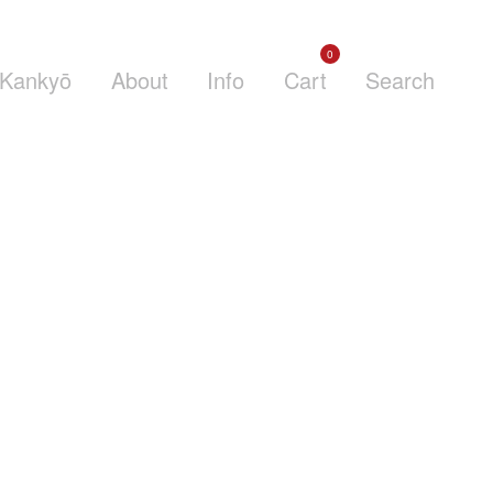
0
Kankyō
About
Info
Cart
Search