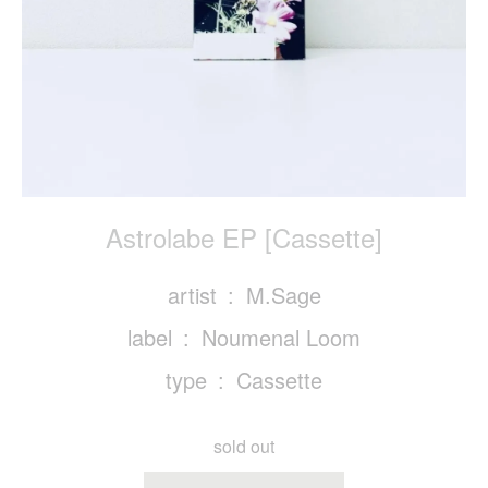
Astrolabe EP [Cassette]
artist
M.Sage
label
Noumenal Loom
type
Cassette
sold out