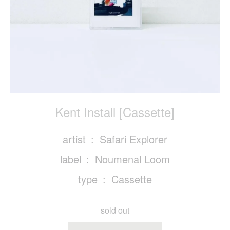
Kent Install [Cassette]
artist
Safari Explorer
label
Noumenal Loom
type
Cassette
sold out