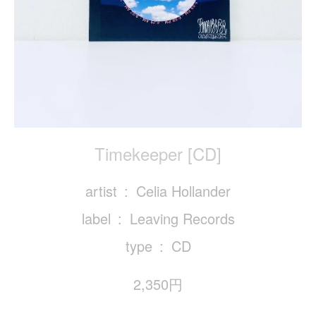
Timekeeper [CD]
artist
Celia Hollander
label
Leaving Records
type
CD
2,350円