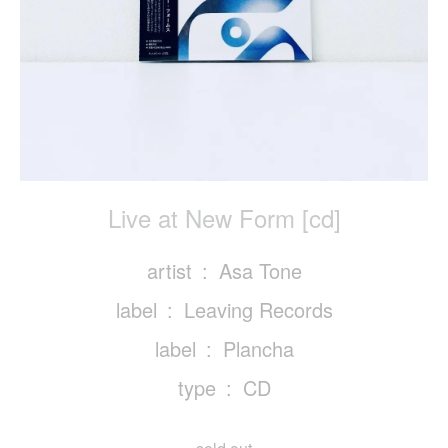
Live at New Form [cd]
artist
Asa Tone
label
Leaving Records
label
Plancha
type
CD