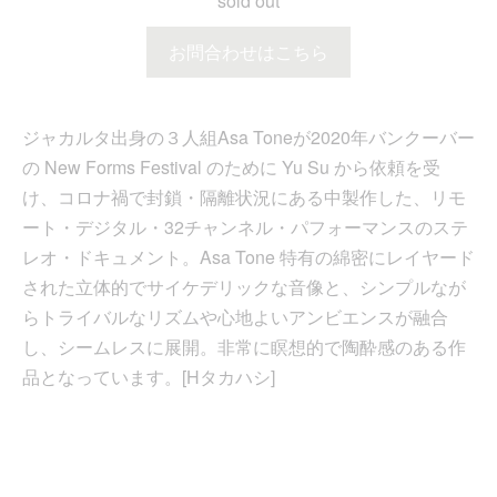
sold out
お問合わせはこちら
ジャカルタ出身の３人組Asa Toneが2020年バンクーバー
の New Forms Festival のために Yu Su から依頼を受
け、コロナ禍で封鎖・隔離状況にある中製作した、リモ
ート・デジタル・32チャンネル・パフォーマンスのステ
レオ・ドキュメント。Asa Tone 特有の綿密にレイヤード
された立体的でサイケデリックな音像と、シンプルなが
らトライバルなリズムや心地よいアンビエンスが融合
し、シームレスに展開。非常に瞑想的で陶酔感のある作
品となっています。[Hタカハシ]