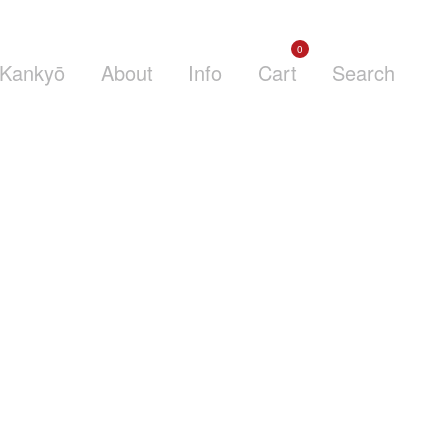
0
Kankyō
About
Info
Cart
Search