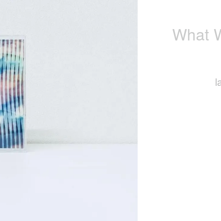
What W
l