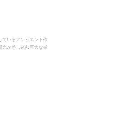
多数発表しているアンビエント作
。陽光が差し込む巨大な聖