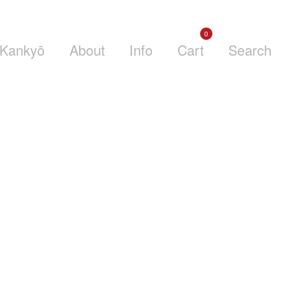
0
Kankyō
About
Info
Cart
Search