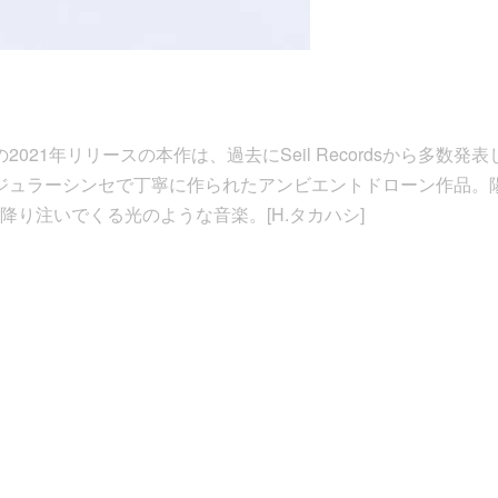
atsuからの2021年リリースの本作は、過去にSeil Recordsから
ってモジュラーシンセで丁寧に作られたアンビエントドローン作品
降り注いでくる光のような音楽。[H.タカハシ]