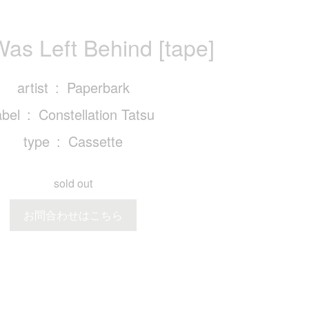
as Left Behind [tape]
artist
Paperbark
abel
Constellation Tatsu
type
Cassette
sold out
お問合わせはこちら